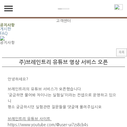
BIOTECHNOLOGY
BRAIN
TREE
브레인트리 생명공학연구소
㈜브레인트리
고객센터
공지사항
게시판
회사소개
FAQ
공지사항
인사말
연구분야
목록
연혁
연구분야
서비스 및 제품소개
주)브레인트리 유튜브 영상 서비스 오픈
오시는길
서비스 및 제품소개
고객센터
안녕하세요?
브레인트리의 유튜브 서비스가 오픈했습니다.
공지사항
'궁금하면 물어봐 차이나는 실험실'이라는 컨셉으로 운영하고 있으
니
게시판
평소 궁금하시던 실험관련 질문들을 댓글에 올려주십시오
FAQ
브레인트리 유튜브 사이트
https://www.youtube.com/@user-ui7zs8cb4s